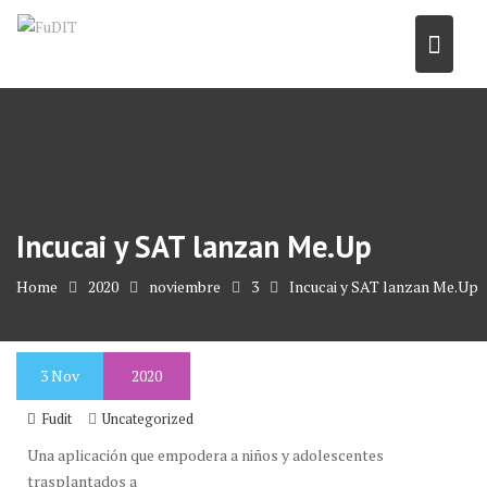
Skip
to
content
Incucai y SAT lanzan Me.Up
Home
2020
noviembre
3
Incucai y SAT lanzan Me.Up
3
Nov
2020
Fudit
Uncategorized
Una aplicación que empodera a niños y adolescentes
trasplantados a