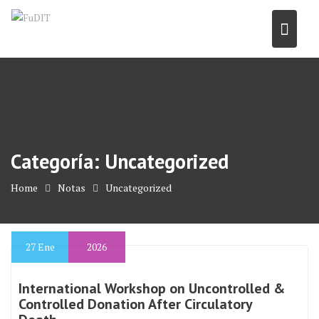
Skip
to
content
Categoría:
Uncategorized
Home
Notas
Uncategorized
27
Ene
2026
International Workshop on Uncontrolled &
Controlled Donation After Circulatory