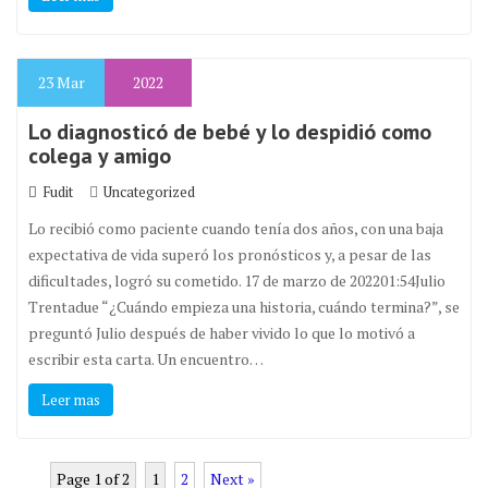
23
Mar
2022
Lo diagnosticó de bebé y lo despidió como
colega y amigo
Fudit
Uncategorized
Lo recibió como paciente cuando tenía dos años, con una baja
expectativa de vida superó los pronósticos y, a pesar de las
dificultades, logró su cometido. 17 de marzo de 202201:54Julio
Trentadue “¿Cuándo empieza una historia, cuándo termina?”, se
preguntó Julio después de haber vivido lo que lo motivó a
escribir esta carta. Un encuentro…
Leer mas
Page 1 of 2
1
2
Next »