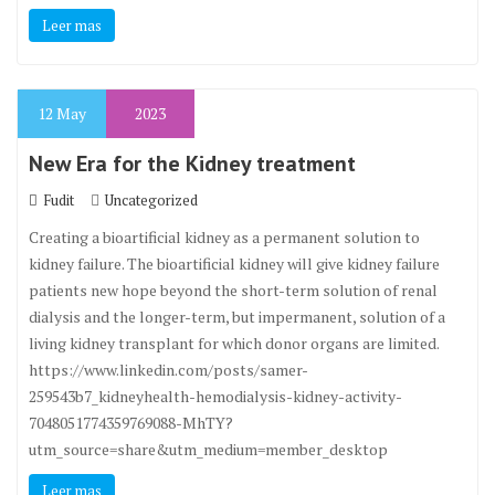
Leer mas
12
May
2023
New Era for the Kidney treatment
Fudit
Uncategorized
Creating a bioartificial kidney as a permanent solution to
kidney failure. The bioartificial kidney will give kidney failure
patients new hope beyond the short-term solution of renal
dialysis and the longer-term, but impermanent, solution of a
living kidney transplant for which donor organs are limited.
https://www.linkedin.com/posts/samer-
259543b7_kidneyhealth-hemodialysis-kidney-activity-
7048051774359769088-MhTY?
utm_source=share&utm_medium=member_desktop
Leer mas