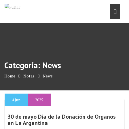
Skip
to
content
Categoría:
News
Home
Notas
News
4
Jun
2025
30 de mayo Día de la Donación de Órganos
en La Argentina