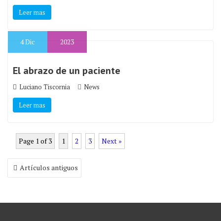
Leer mas
4
Dic
2023
El abrazo de un paciente
Luciano Tiscornia
News
Leer mas
Page 1 of 3
1
2
3
Next »
Navegación
Artículos antiguos
de
entradas