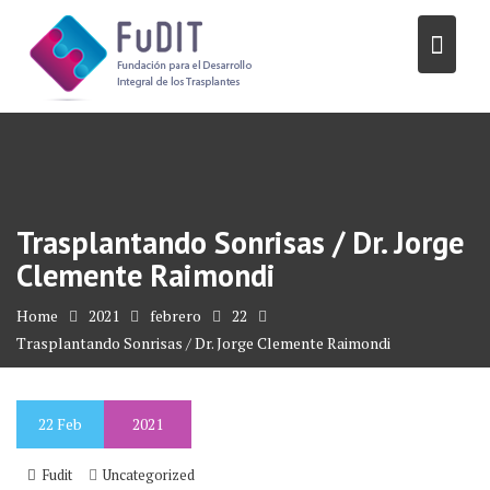
Skip
to
content
Trasplantando Sonrisas / Dr. Jorge
Clemente Raimondi
Home
2021
febrero
22
Trasplantando Sonrisas / Dr. Jorge Clemente Raimondi
22
Feb
2021
Fudit
Uncategorized