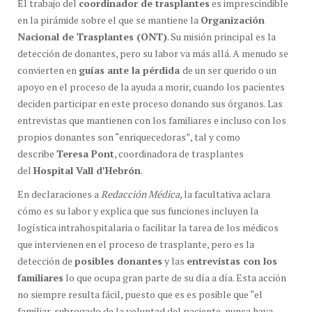
El trabajo del
coordinador de trasplantes
es imprescindible
en la pirámide sobre el que se mantiene la
Organización
Nacional de Trasplantes (ONT)
. Su misión principal es la
detección de donantes, pero su labor va más allá. A menudo se
convierten en
guías ante la pérdida
de un ser querido o un
apoyo en el proceso de la ayuda a morir, cuando los pacientes
deciden participar en este proceso donando sus órganos. Las
entrevistas que mantienen con los familiares e incluso con los
propios donantes son “enriquecedoras”, tal y como
describe
Teresa Pont
, coordinadora de trasplantes
del
Hospital Vall d’Hebrón
.
En declaraciones a
Redacción Médica
, la facultativa aclara
cómo es su labor y explica que sus funciones incluyen la
logística intrahospitalaria o facilitar la tarea de los médicos
que intervienen en el proceso de trasplante, pero es la
detección de
posibles donantes
y las
entrevistas con los
familiares
lo que ocupa gran parte de su día a día. Esta acción
no siempre resulta fácil, puesto que es es posible que “el
familiar, subrogado de la voluntad del paciente, nunca haya