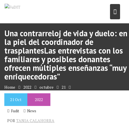
Skip
to
content
Una contrarreloj de vida y duelo: en
la piel del coordinador de
trasplantesLas entrevistas con los
familiares y posibles donantes
ofrecen múltiples enseñanzas “muy
enriquecedoras”
Home
2022
octubre
21
Una contrarreloj de vida y duelo: en la piel del coordinador de
21
Oct
2022
trasplantesLas entrevistas con los familiares y posibles donantes
ofrecen múltiples enseñanzas “muy enriquecedoras”
Fudit
News
POR
TANIA CALAHORRA