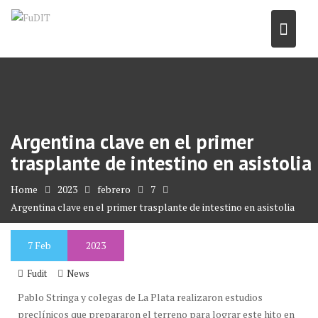
Skip
to
content
Argentina clave en el primer
trasplante de intestino en asistolia
Home
2023
febrero
7
Argentina clave en el primer trasplante de intestino en asistolia
7
Feb
2023
Fudit
News
Pablo Stringa y colegas de La Plata realizaron estudios
preclínicos que prepararon el terreno para lograr este hito en