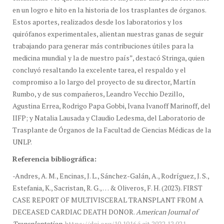
en un logro e hito en la historia de los trasplantes de órganos.
Estos aportes, realizados desde los laboratorios y los
quirófanos experimentales, alientan nuestras ganas de seguir
trabajando para generar más contribuciones útiles para la
medicina mundial y la de nuestro país”, destacó Stringa, quien
concluyó resaltando la excelente tarea, el respaldo y el
compromiso a lo largo del proyecto de su director, Martín
Rumbo, y de sus compañeros, Leandro Vecchio Dezillo,
Agustina Errea, Rodrigo Papa Gobbi, Ivana Ivanoff Marinoff, del
IIFP; y Natalia Lausada y Claudio Ledesma, del Laboratorio de
Trasplante de Órganos de la Facultad de Ciencias Médicas de la
UNLP.
Referencia bibliográfica:
-Andres, A. M., Encinas, J. L., Sánchez-Galán, A., Rodríguez, J. S.,
Estefania, K., Sacristan, R. G., … & Oliveros, F. H. (2023). FIRST
CASE REPORT OF MULTIVISCERAL TRANSPLANT FROM A
DECEASED CARDIAC DEATH DONOR.
American Journal of
Transplantation
.
https://doi.org/10.1016/j.ajt.2022.12.021