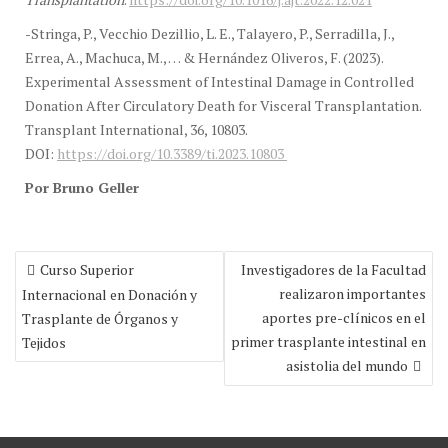
-Stringa, P., Vecchio Dezillio, L. E., Talayero, P., Serradilla, J.,
Errea, A., Machuca, M., … & Hernández Oliveros, F. (2023).
Experimental Assessment of Intestinal Damage in Controlled
Donation After Circulatory Death for Visceral Transplantation.
Transplant International, 36, 10803.
DOI:
https://doi.org/10.3389/ti.2023.10803
Por Bruno Geller
Navegación
Curso Superior
Investigadores de la Facultad
de
realizaron importantes
Internacional en Donación y
entradas
aportes pre-clínicos en el
Trasplante de Órganos y
primer trasplante intestinal en
Tejidos
asistolia del mundo